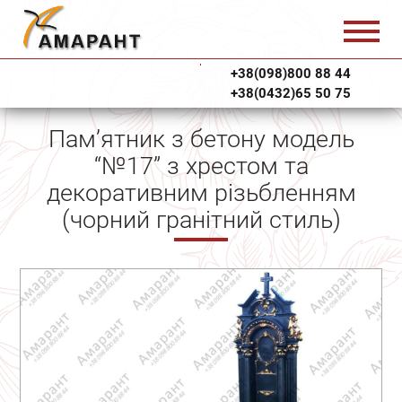
+38(098)800 88 44
+38(0432)65 50 75
Пам’ятник з бетону модель
“№17” з хрестом та
декоративним різьбленням
(чорний гранітний стиль)