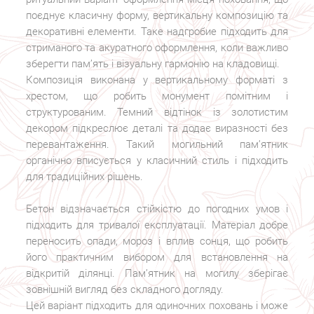
поєднує класичну форму, вертикальну композицію та
декоративні елементи. Таке надгробие підходить для
стриманого та акуратного оформлення, коли важливо
зберегти пам’ять і візуальну гармонію на кладовищі.
Композиція виконана у вертикальному форматі з
хрестом, що робить монумент помітним і
структурованим. Темний відтінок із золотистим
декором підкреслює деталі та додає виразності без
перевантаження. Такий могильний пам’ятник
органічно вписується у класичний стиль і підходить
для традиційних рішень.
Бетон відзначається стійкістю до погодних умов і
підходить для тривалої експлуатації. Матеріал добре
переносить опади, мороз і вплив сонця, що робить
його практичним вибором для встановлення на
відкритій ділянці. Пам’ятник на могилу зберігає
зовнішній вигляд без складного догляду.
Цей варіант підходить для одиночних поховань і може