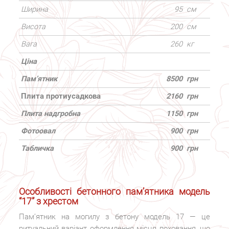
Ширина
95
см
Висота
200
см
Вага
260
кг
Ціна
Пам’ятник
8500
грн
Плита протиусадкова
2160
грн
Плита надгробна
1150
грн
Фотоовал
900
грн
Табличка
900
грн
Особливості бетонного пам’ятника модель
“17” з хрестом
Пам’ятник на могилу з бетону модель 17 — це
ритуальний варіант оформлення місця поховання, що