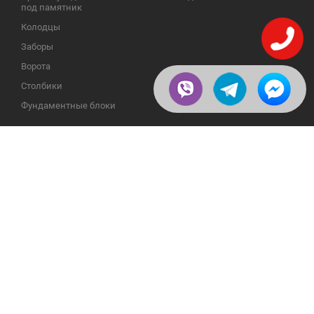
под памятник
Колодцы
Заборы
Ворота
Столбики
Фундаментные блоки
ИНФОРМАЦИЯ
ОБРАТНАЯ СВЯЗЬ
О компании
23609, Украина, Винницкая
обл., Тульчинский р-н.,
Галерея
с.Нестерварка, ул. Полевая, 2
Телефоны для справок:
Отзывы
+38 (098) 800 88 44
Публикации
+38 (0432) 65 50 75
Пользовательское
соглашение
Доставка и возврат
Политика
конфиденциальности