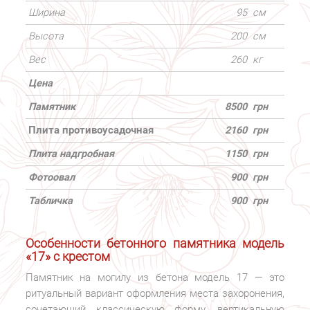
Ширина
95
см
Высота
200
см
Вес
260
кг
Цена
Памятник
8500
грн
Плита противоусадочная
2160
грн
Плита надгробная
1150
грн
Фотоовал
900
грн
Табличка
900
грн
Особенности бетонного памятника модель
«17» с крестом
Памятник на могилу из бетона модель 17 — это
ритуальный вариант оформления места захоронения,
сочетающий классическую форму, вертикальную