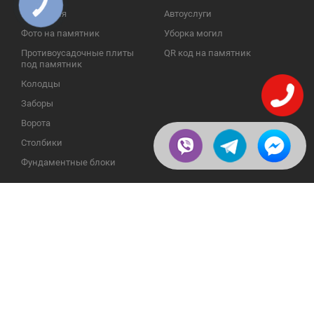
КНОПКА
ЗВ'ЯЗКУ
Надгробия
Автоуслуги
Фото на памятник
Уборка могил
Противоусадочные плиты
QR код на памятник
под памятник
Колодцы
Заборы
Ворота
Столбики
Фундаментные блоки
ИНФОРМАЦИЯ
ОБРАТНАЯ СВЯЗЬ
О компании
23609, Украина, Винницкая
обл., Тульчинский р-н.,
Галерея
с.Нестерварка, ул. Полевая, 2
Телефоны для справок:
Отзывы
+38 (098) 800 88 44
Публикации
+38 (0432) 65 50 75
Пользовательское
соглашение