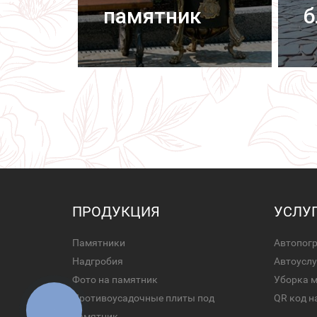
памятник
б
ПРОДУКЦИЯ
УСЛУ
Памятники
Автопог
Надгробия
Автоуслу
Фото на памятник
Уборка 
Противоусадочные плиты под
QR код н
памятник