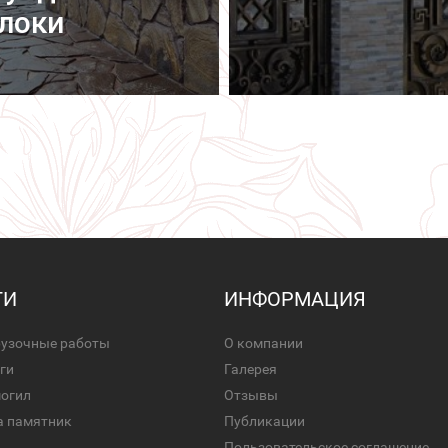
локи
ГИ
ИНФОРМАЦИЯ
рузочные работы
О компании
ги
Галерея
могил
Отзывы
а памятник
Публикации
Пользовательское соглашение