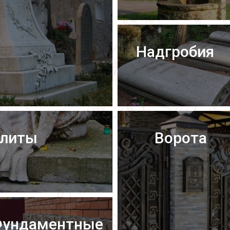
Надгробия
плиты
Ворота
ундаментные