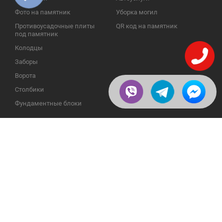
Фото на памятник
Уборка могил
Противоусадочные плиты
QR код на памятник
под памятник
Колодцы
Заборы
Ворота
Столбики
Фундаментные блоки
ИНФОРМАЦИЯ
ОБРАТНАЯ СВЯЗЬ
О компании
23609, Украина, Винницкая
обл., Тульчинский р-н.,
Галерея
с.Нестерварка, ул. Полевая, 2
Телефоны для справок:
Отзывы
+38 (098) 800 88 44
Публикации
+38 (0432) 65 50 75
Пользовательское
соглашение
Доставка и возврат