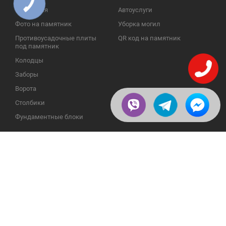
КНОПКА
ЗВ'ЯЗКУ
Надгробия
Автоуслуги
Фото на памятник
Уборка могил
Противоусадочные плиты
QR код на памятник
под памятник
Колодцы
Заборы
Ворота
Столбики
Фундаментные блоки
ИНФОРМАЦИЯ
ОБРАТНАЯ СВЯЗЬ
О компании
23609, Украина, Винницкая
обл., Тульчинский р-н.,
Галерея
с.Нестерварка, ул. Полевая, 2
Телефоны для справок:
Отзывы
+38 (098) 800 88 44
Публикации
+38 (0432) 65 50 75
Пользовательское
соглашение