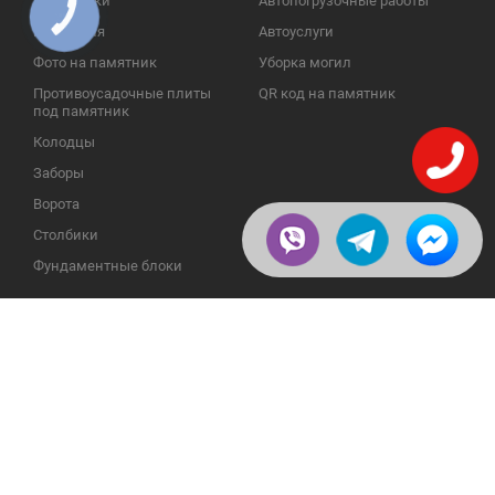
Памятники
Автопогрузочные работы
КНОПКА
ЗВ'ЯЗКУ
Надгробия
Автоуслуги
Фото на памятник
Уборка могил
Противоусадочные плиты
QR код на памятник
под памятник
Колодцы
Заборы
Ворота
Столбики
Фундаментные блоки
ИНФОРМАЦИЯ
ОБРАТНАЯ СВЯЗЬ
О компании
23609, Украина, Винницкая
обл., Тульчинский р-н.,
Галерея
с.Нестерварка, ул. Полевая, 2
Телефоны для справок:
Отзывы
+38 (098) 800 88 44
Публикации
+38 (0432) 65 50 75
Пользовательское
соглашение