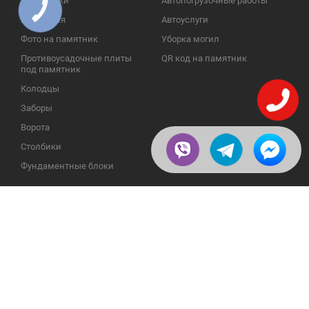
Памятники
Автопогрузочные работы
КНОПКА
ЗВ'ЯЗКУ
Надгробия
Автоуслуги
Фото на памятник
Уборка могил
Противоусадочные плиты
QR код на памятник
под памятник
Колодцы
Заборы
Ворота
Столбики
Фундаментные блоки
ИНФОРМАЦИЯ
ОБРАТНАЯ СВЯЗЬ
О компании
23609, Украина, Винницкая
обл., Тульчинский р-н.,
Галерея
с.Нестерварка, ул. Полевая, 2
Телефоны для справок:
Отзывы
+38 (098) 800 88 44
Публикации
+38 (0432) 65 50 75
Пользовательское
соглашение