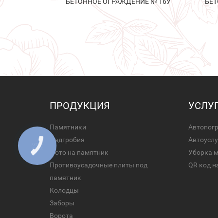
БЕТОННОЕ ОГРАЖДЕНИЕ № 16У
БЕТ
ПРОДУКЦИЯ
УСЛУ
Памятники
Автопог
Надгробия
Автоуслу
Фото на памятник
Уборка 
Противоусадочные плиты под
QR код н
памятник
Колодцы
Заборы
Ворота