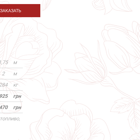
ЗАКАЗАТЬ
1,75
м
2
м
284
кг
925
грн
470
грн
топливо,