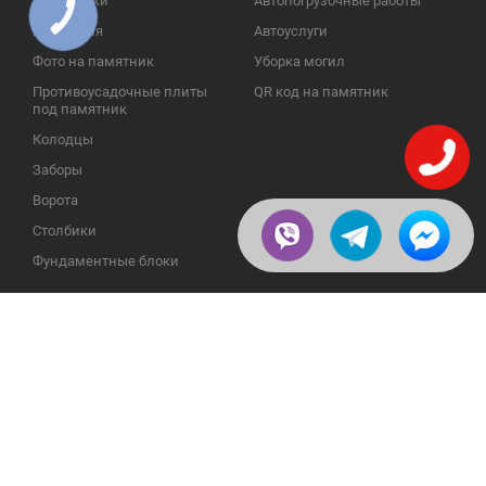
Памятники
Автопогрузочные работы
КНОПКА
ЗВ'ЯЗКУ
Надгробия
Автоуслуги
Фото на памятник
Уборка могил
Противоусадочные плиты
QR код на памятник
под памятник
Колодцы
Заборы
Ворота
Столбики
Фундаментные блоки
ИНФОРМАЦИЯ
ОБРАТНАЯ СВЯЗЬ
О компании
23609, Украина, Винницкая
обл., Тульчинский р-н.,
Галерея
с.Нестерварка, ул. Полевая, 2
Телефоны для справок:
Отзывы
+38 (098) 800 88 44
Публикации
+38 (0432) 65 50 75
Пользовательское
соглашение