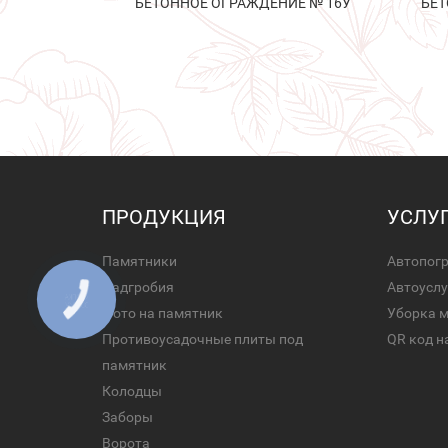
БЕТОННОЕ ОГРАЖДЕНИЕ № 16У
БЕТ
ПРОДУКЦИЯ
УСЛУ
Памятники
Автопог
Надгробия
Автоуслу
Фото на памятник
Уборка 
Противоусадочные плиты под
QR код н
памятник
Колодцы
Заборы
Ворота