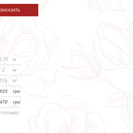
ЗАКАЗАТЬ
1,75
м
2
м
276
кг
925
грн
470
грн
топливо,