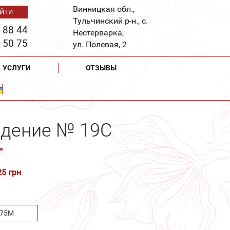
Винницкая обл.,
Тульчинский р-н., с.
 88 44
Нестерварка,
 50 75
ул. Полевая, 2
УСЛУГИ
ОТЗЫВЫ
ждение № 19С
25 грн
.75М