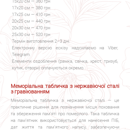
15х20 см — 360 грн
17х20 см — 380 грн
17х25 см — 410 грн
20х25 см — 440 грн
20х30 см — 470 грн
25х30 см — 520 грн
Термін виготовлення 2–3 дні.
Електронну версію ескізу надсилаємо на Viber,
Telegram.
Елементи оздоблення (рамка, свічка, хрест, тризуб,
кутик, отвори) оплачуються окремо.
Меморіальна табличка з нержавіючої сталі
з гравіюванням
Меморіальна табличка з нержавіючої сталі — це
практичне рішення для позначення місця поховання
та збереження пам’яті про померлого. Така табличка
на пам’ятник використовується для нанесення ПІБ,
дат життя та пам’ятного напису, забезпечуючи