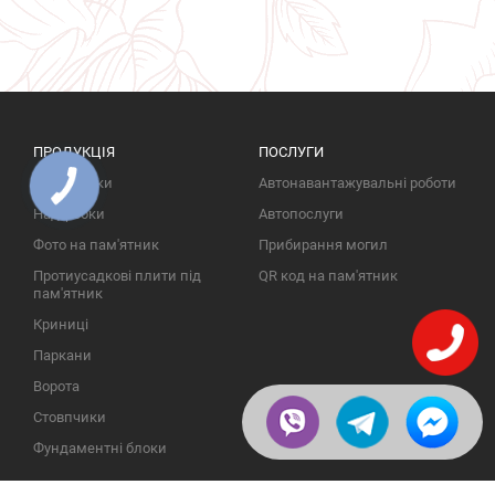
ПРОДУКЦІЯ
ПОСЛУГИ
Пам'ятники
Автонавантажувальні роботи
Надгробки
Автопослуги
Фото на пам'ятник
Прибирання могил
Протиусадкові плити під
QR код на пам'ятник
пам'ятник
Криниці
Паркани
Ворота
Стовпчики
Фундаментні блоки