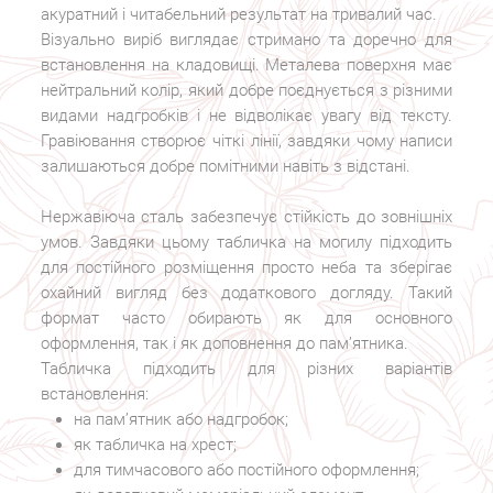
акуратний і читабельний результат на тривалий час.
Візуально виріб виглядає стримано та доречно для
встановлення на кладовищі. Металева поверхня має
нейтральний колір, який добре поєднується з різними
видами надгробків і не відволікає увагу від тексту.
Гравіювання створює чіткі лінії, завдяки чому написи
залишаються добре помітними навіть з відстані.
Нержавіюча сталь забезпечує стійкість до зовнішніх
умов. Завдяки цьому табличка на могилу підходить
для постійного розміщення просто неба та зберігає
охайний вигляд без додаткового догляду. Такий
формат часто обирають як для основного
оформлення, так і як доповнення до пам’ятника.
Табличка підходить для різних варіантів
встановлення:
на пам’ятник або надгробок;
як табличка на хрест;
для тимчасового або постійного оформлення;