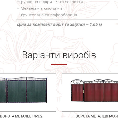
— ручка на відкриття та закриття
– Механізм з ключами
— ґрунтована та пофарбована
Ціна за комплект воріт та хвіртки – 1,65 м
Варіанти виробів
ВОРОТА МЕТАЛЕВІ №3.2
ВОРОТА МЕТАЛЕВІ №3.4