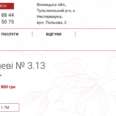
Вінницька обл.,
Тульчинський р-н, с.
 88 44
Нестерварка,
 50 75
вул. Польова, 2
ПОСЛУГИ
ВІДГУКИ
еві № 3.13
 800 грн
 1.7М