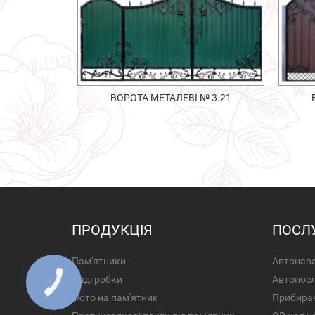
ВОРОТА МЕТАЛЕВІ № 3.21
ПРОДУКЦІЯ
ПОСЛ
Пам'ятники
Автонава
Надгробки
Автопос
Фото на пам'ятник
Прибира