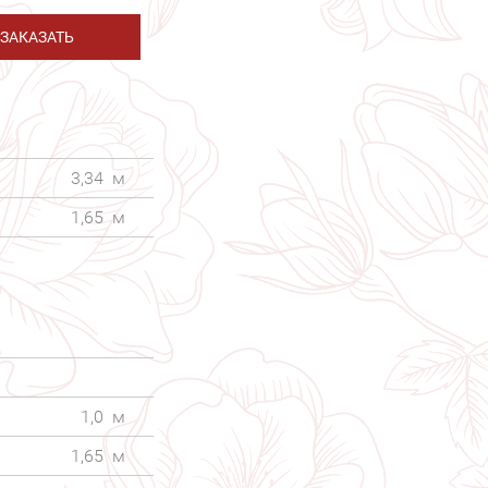
ЗАКАЗАТЬ
3,34
м
1,65
м
1,0
м
1,65
м