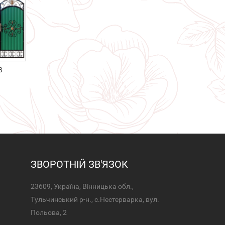
3
ЗВОРОТНІЙ ЗВ'ЯЗОК
23609, Україна, Вінницька обл.,
Тульчинський р-н., с.Нестерварка, вул.
Польова, 2