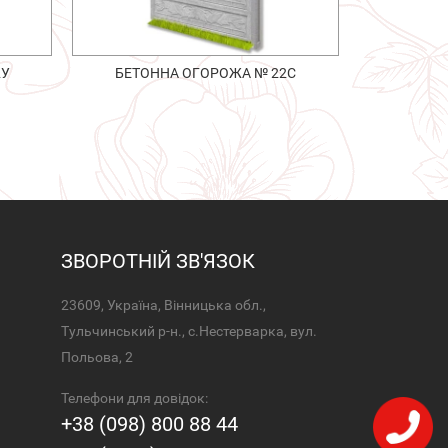
2У
БЕТОННА ОГОРОЖА № 22С
ЗВОРОТНІЙ ЗВ'ЯЗОК
23609, Україна, Вінницька обл.,
Тульчинський р-н., с.Нестерварка, вул.
Польова, 2
Телефони для довідок:
+38 (098) 800 88 44