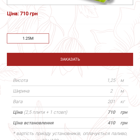
Ціна: 710 грн
1.25М
ЗАКАЗАТЬ
Висота
1,25
м
Ширина
2
м
Вага
201
кг
Ціна
(2,5 плити + 1 стовп)
710
грн
Ціна встановлення
410
грн
* вартість приїзду установників, оплачується паливо,