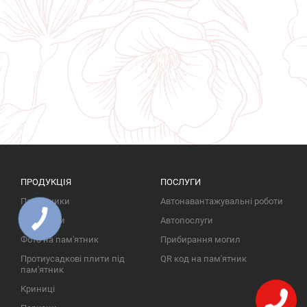
ПРОДУКЦІЯ
ПОСЛУГИ
Пам'ятники
Автонавантажувальні роботи
Надгробки
Автопослуги
Фото на пам'ятник
Прибирання могил
Протиусадкові плити під
QR код на пам'ятник
пам'ятник
Криниці