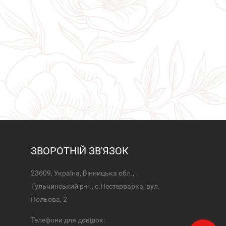
ЗВОРОТНІЙ ЗВ'ЯЗОК
23609, Україна, Вінницька обл.,
Тульчинський р-н., с.Нестерварка, вул.
Польова, 2
Телефони для довідок: