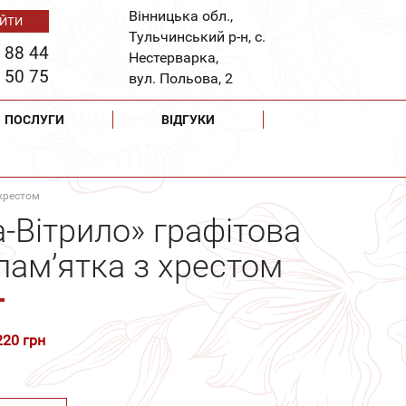
Вінницька обл.,
Тульчинський р-н, с.
 88 44
Нестерварка,
 50 75
вул. Польова, 2
ПОСЛУГИ
ВІДГУКИ
 хрестом
а-Вітрило» графітова
пам’ятка з хрестом
220 грн