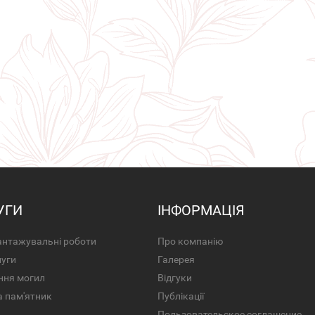
УГИ
ІНФОРМАЦІЯ
нтажувальні роботи
Про компанію
луги
Галерея
ння могил
Відгуки
а пам'ятник
Публікації
Пользовательское соглашение