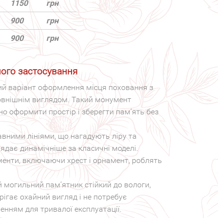
1150
грн
900
грн
900
грн
його застосування
ний варіант оформлення місця поховання з
внішнім виглядом. Такий монумент
о оформити простір і зберегти пам’ять без
авними лініями, що нагадують ліру та
ядає динамічніше за класичні моделі.
ементи, включаючи хрест і орнамент, роблять
 могильний пам’ятник стійкий до вологи,
рігає охайний вигляд і не потребує
енням для тривалої експлуатації.