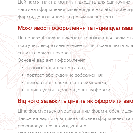
Цей пам’ятник на могилу підходить для одиночних
частина оформлення сімейної ділянки або гробниц
форми, довговічності та розумної вартості.
Можливості оформлення та індивідуалізац
На поверхні можна виконати гравіювання, розмісти
доступні декоративні елементи, які дозволяють ад
запит і формат похорон.
Основні варіанти оформлення:
гравіювання тексту та дат;
портрет або художнє зображення;
декоративні елементи та символіка;
індивідуальні доопрацювання форми.
Від чого залежить ціна та як оформити за
Ціна формується з урахуванням форми, обсягу деко
Також на вартість впливає обране оформлення та д
розраховується індивідуально.