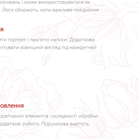
 поховань і може використовуватися як
і. Його обирають, коли важливе поєднання
ія
ти портрет і пам’ятні написи. Додатково
аптувати зовнішній вигляд під конкретний
мовлення
ративних елементів і складності обробки.
одаткові роботи. Підсумкова вартість