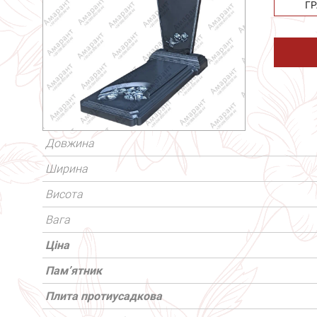
ГР
Довжина
Ширина
Висота
Вага
Ціна
Пам’ятник
Плита протиусадкова