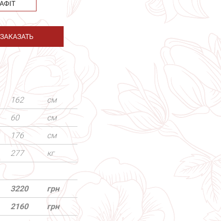
АФІТ
ЗАКАЗАТЬ
162
см
60
см
176
см
277
кг
3220
грн
2160
грн