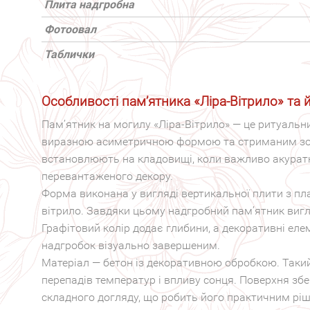
Плита надгробна
Фотоовал
Таблички
Особливості пам’ятника «Ліра-Вітрило» та 
Пам’ятник на могилу «Ліра-Вітрило» — це ритуаль
виразною асиметричною формою та стриманим зо
встановлюють на кладовищі, коли важливо акуратн
перевантаженого декору.
Форма виконана у вигляді вертикальної плити з пл
вітрило. Завдяки цьому надгробний пам’ятник вигл
Графітовий колір додає глибини, а декоративні ел
надгробок візуально завершеним.
Матеріал — бетон із декоративною обробкою. Такий
перепадів температур і впливу сонця. Поверхня збе
складного догляду, що робить його практичним ріш