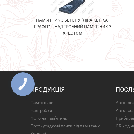
ПАМ’ЯТНИК З БЕТОНУ “ЛІРА-КВІТКА-
ГРАФІТ” – НАДГРОБНИЙ ПАМ’ЯТНИК З
ХРЕСТОМ
ПРОДУКЦІЯ
ПОСЛ
Пам'ятники
Автонава
Надгробки
Автопос
Фото на пам'ятник
Прибира
Протиусадкові плити під пам'ятник
QR код н
Криниці