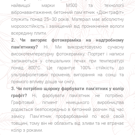
найвищої марки М500 та технології
вібронавантаження, бетонний пам’ятник «Діон графіт»
служить понад 25–30 років. Матеріал має абсолютну
морозостійкість і захищений від проникнення вологи
всередину плити.
2. Чи вигоряє фотокераміка на надгробному
пам’ятнику?
Ні. Ми використовуємо сучасну
високотемпературну фотокераміку. Портрет і написи
запікаються у спеціальних печах при температурі
понад 800°C. Це гарантує 100% стійкість до
ультрафіолетових променів, вигорання на сонці та
прямого впливу дощів чи снігу.
3. Чи потрібно щороку фарбувати пам’ятник у колір
графіт?
Ні, фарбувати пам’ятник не потрібно.
Графітовий пігмент німецького виробництва
додається безпосередньо в бетонний розчин під час
замісу. Пам’ятник профарбований по всій своїй
товщині, тому він не облазить від зливи та не втрачає
колір з роками.