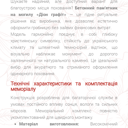
Шукаєте надійний, але доступний варіант для
благоустрою місця поховання?
Бетонний пам’ятник
на могилу «Діон графіт»
— це гідне ритуальне
рішення від виробника, яке дозволяє естетично
оформити гробницю без зайвих фінансових витрат.
Модель гармонійно поєднує в собі глибоку
християнську символіку, стійкість до українського
клімату та шляхетний темно-сірий відтінок, що
візуально наближає монумент до дорогого
залізничного чи натурального каменю. Це ідеальний
вибір для акуратного та стриманого оформлення
одинарного поховання.
Технічні характеристики та комплектація
меморіалу
Конструкція розроблена для багаторічної служби в
умовах постійного впливу сонця, вологи та сильних
морозів. Меморіальний комплекс повністю
укомплектований для швидкого монтажу.
Матеріал виготовлення:
Високомічний