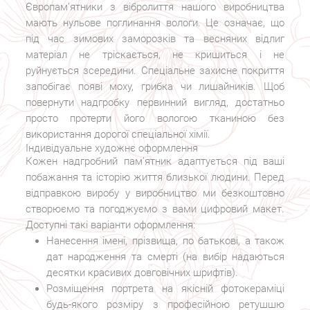
Європам’ятники з вібролиття нашого виробництва
мають нульове поглинання вологи. Це означає, що
під час зимових заморозків та весняних відлиг
матеріал не тріскається, не кришиться і не
руйнується зсередини. Спеціальне захисне покриття
запобігає появі моху, грибка чи лишайників. Щоб
повернути надгробку первинний вигляд, достатньо
просто протерти його вологою тканиною без
використання дорогої спеціальної хімії.
Індивідуальне художнє оформлення
Кожен надгробний пам’ятник адаптується під ваші
побажання та історію життя близької людини. Перед
відправкою виробу у виробництво ми безкоштовно
створюємо та погоджуємо з вами цифровий макет.
Доступні такі варіанти оформлення:
Нанесення імені, прізвища, по батькові, а також
дат народження та смерті (на вибір надаються
десятки красивих довговічних шрифтів).
Розміщення портрета на якісній фотокераміці
будь-якого розміру з професійною ретушшю