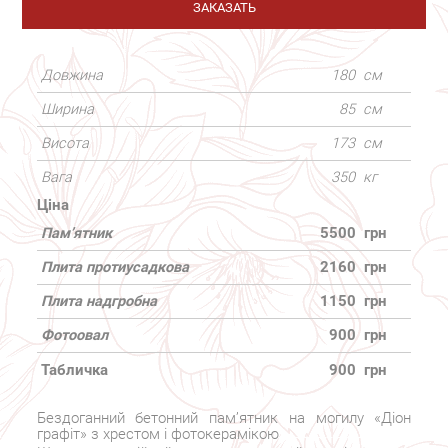
ЗАКАЗАТЬ
Довжина
180
см
Ширина
85
см
Висота
173
см
Вага
350
кг
Ціна
Пам’ятник
5500
грн
Плита протиусадкова
2160
грн
Плита надгробна
1150
грн
Фотоовал
900
грн
Табличка
900
грн
Бездоганний бетонний пам’ятник на могилу «Діон
графіт» з хрестом і фотокерамікою