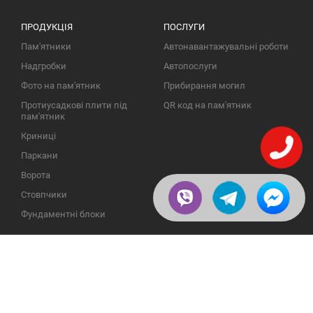
ПРОДУКЦІЯ
ПОСЛУГИ
Пам'ятники
Автонавантажувальні роботи
Надгробки
Автопослуги
Фото на пам'ятник
Прибирання могил
Протиусадкові плити під
QR код на пам'ятник
пам'ятник
Криниці
Паркани
Ворота
Стовпчики
Фундаментні блоки
ІНФОРМАЦІЯ
ЗВОРОТНІЙ ЗВ'ЯЗОК
Про компанію
23609, Україна, Вінницька
обл., Тульчинський р-н.,
Галерея
с.Нестерварка, вул. Польова,
2
Відгуки