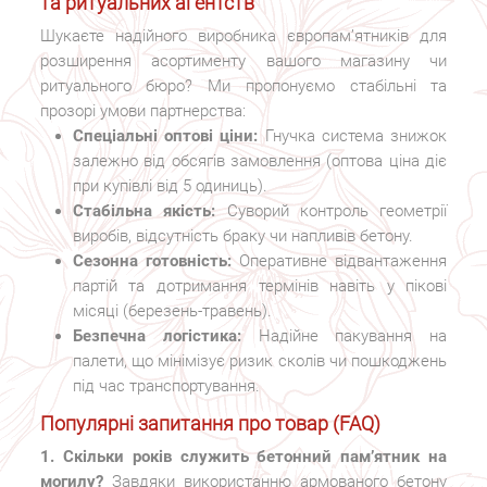
та ритуальних агентств
Шукаєте надійного виробника європам’ятників для
розширення асортименту вашого магазину чи
ритуального бюро? Ми пропонуємо стабільні та
прозорі умови партнерства:
Спеціальні оптові ціни:
Гнучка система знижок
залежно від обсягів замовлення (оптова ціна діє
при купівлі від 5 одиниць).
Стабільна якість:
Суворий контроль геометрії
виробів, відсутність браку чи напливів бетону.
Сезонна готовність:
Оперативне відвантаження
партій та дотримання термінів навіть у пікові
місяці (березень-травень).
Безпечна логістика:
Надійне пакування на
палети, що мінімізує ризик сколів чи пошкоджень
під час транспортування.
Популярні запитання про товар (FAQ)
1. Скільки років служить бетонний пам’ятник на
могилу?
Завдяки використанню армованого бетону