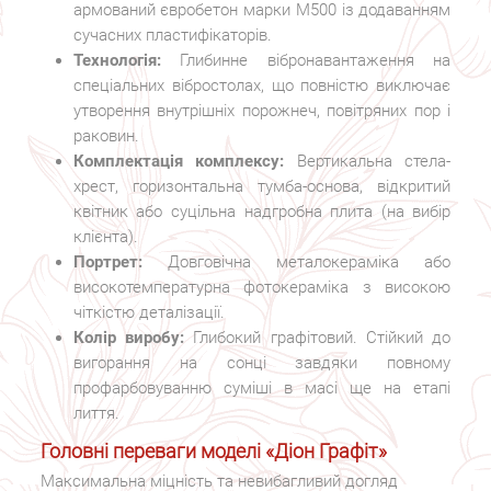
армований євробетон марки М500 із додаванням
сучасних пластифікаторів.
Технологія:
Глибинне вібронавантаження на
спеціальних вібростолах, що повністю виключає
утворення внутрішніх порожнеч, повітряних пор і
раковин.
Комплектація комплексу:
Вертикальна стела-
хрест, горизонтальна тумба-основа, відкритий
квітник або суцільна надгробна плита (на вибір
клієнта).
Портрет:
Довговічна металокераміка або
високотемпературна фотокераміка з високою
чіткістю деталізації.
Колір виробу:
Глибокий графітовий. Стійкий до
вигорання на сонці завдяки повному
профарбовуванню суміші в масі ще на етапі
лиття.
Головні переваги моделі «Діон Графіт»
Максимальна міцність та невибагливий догляд