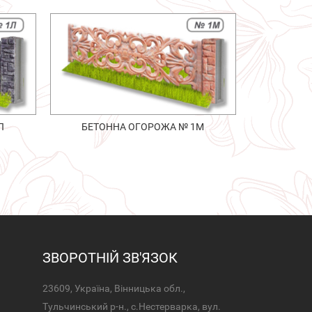
Л
БЕТОННА ОГОРОЖА № 1М
ЗВОРОТНІЙ ЗВ'ЯЗОК
23609, Україна, Вінницька обл.,
Тульчинський р-н., с.Нестерварка, вул.