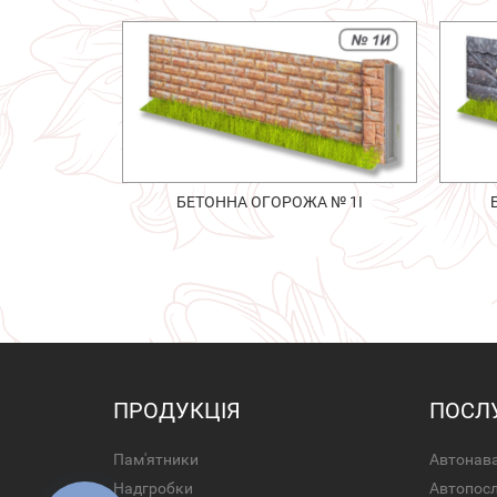
БЕТОННА ОГОРОЖА № 1І
ПРОДУКЦІЯ
ПОСЛ
Пам'ятники
Автонава
Надгробки
Автопос