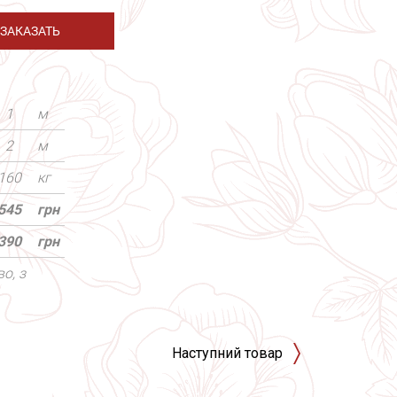
ЗАКАЗАТЬ
1
м
2
м
160
кг
545
грн
390
грн
о, з
Наступний товар