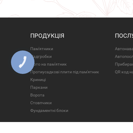
ПРОДУКЦІЯ
ПОСЛ
Пам'ятники
Автонава
Надгробки
Автопос
Фото на пам'ятник
Прибира
Протиусадкові плити під пам'ятник
QR код н
Криниці
Паркани
Ворота
Стовпчики
Фундаментні блоки
Всі права захищені.© 2026