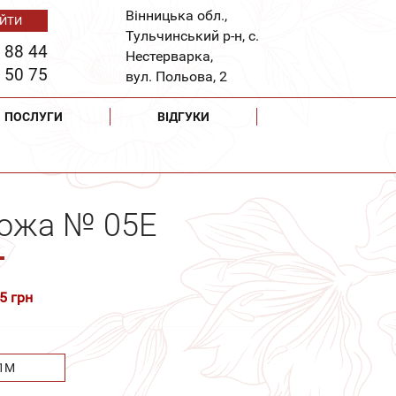
Вінницька обл.,
Тульчинський р-н, с.
 88 44
Нестерварка,
 50 75
вул. Польова, 2
ПОСЛУГИ
ВІДГУКИ
рожа № 05Е
5 грн
1М