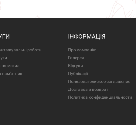
УГИ
ІНФОРМАЦІЯ
нтажувальні роботи
Про компанію
луги
Галерея
ння могил
Відгуки
а пам'ятник
Публікації
Пользовательское соглашение
Доставка и возврат
Политика конфиденциальности