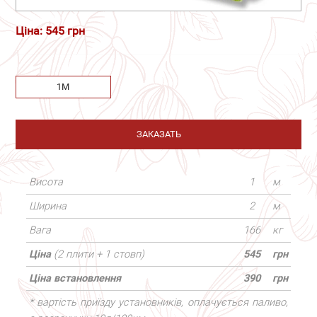
Ціна: 545 грн
1М
ЗАКАЗАТЬ
Висота
1
м
Ширина
2
м
Вага
166
кг
Ціна
(2 плити + 1 стовп)
545
грн
Ціна встановлення
390
грн
* вартість приїзду установників, оплачується паливо,