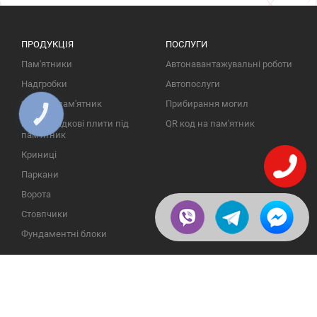
ПРОДУКЦІЯ
ПОСЛУГИ
Пам'ятники
Автонавантажувальні роботи
Надгробки
Автопослуги
Фото на пам'ятник
Прибирання могил
КНОПКА
ЗВ'ЯЗКУ
Протиусадкові плити під
QR код на пам'ятник
пам'ятник
Криниці
Паркани
Ворота
Стовпчики
Фундаментні блоки
ІНФОРМАЦІЯ
ЗВОРОТНІЙ ЗВ'ЯЗОК
Про компанію
23609, Україна, Вінницька
обл., Тульчинський р-н.,
Галерея
с.Нестерварка, вул. Польова,