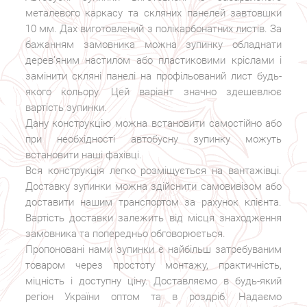
металевого каркасу та скляних панелей завтовшки
10 мм. Дах виготовлений з полікарбонатних листів.
За
бажанням замовника можна зупинку обладнати
дерев’яним настилом або пластиковими кріслами і
замінити скляні панелі на профільований лист будь-
якого кольору. Цей варіант значно здешевлює
вартість зупинки.
Дану конструкцію можна встановити самостійно або
при необхідності автобусну зупинку можуть
встановити наші фахівці.
Вся конструкція легко розміщується на вантажівці.
Доставку зупинки можна здійснити самовивізом або
доставити нашим транспортом за рахунок клієнта.
Вартість доставки залежить від місця знаходження
замовника та попередньо обговорюється.
Пропоновані нами зупинки є найбільш затребуваним
товаром через простоту монтажу, практичність,
міцність і доступну ціну. Доставляємо в будь-який
регіон України оптом та в роздріб.
Надаємо