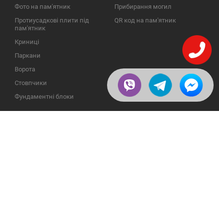
Фото на пам'ятник
Прибирання могил
Протиусадкові плити під
QR код на пам'ятник
пам'ятник
Криниці
Паркани
Ворота
Стовпчики
Фундаментні блоки
ІНФОРМАЦІЯ
ЗВОРОТНІЙ ЗВ'ЯЗОК
Про компанію
23609, Україна, Вінницька
обл., Тульчинський р-н.,
Галерея
с.Нестерварка, вул. Польова,
2
Відгуки
Телефони для довідок:
Публікації
+38 (098) 800 88 44
Пользовательское
+38 (0432) 65 50 75
соглашение
Доставка и возврат