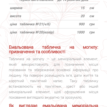
ширина
15
см
висота
20
см
ціна
табличка №21
(ч/б)
900
грн
ціна
табличка №20
(колір)
1000
грн
Емальована табличка на могилу:
призначення та особливості
Табличка на могилу — це меморіальний елемент,
який використовують для позначення місця
поховання та збереження основної інформації про
людину. На поверхні розміщують ім’я, дати життя та
короткий пам’ятний напис. Таку табличку
встановлюють на пам’ятник, хрест або інший
меморіальний елемент, щоб оформлення місця
поховання виглядало акуратно та зрозуміло.
Як виглядає емальована меморіальна