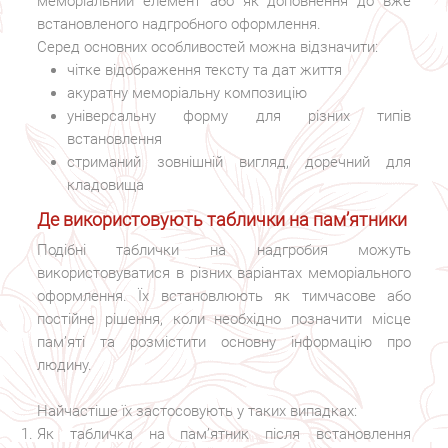
меморіальний елемент або як доповнення до вже
встановленого надгробного оформлення.
Серед основних особливостей можна відзначити:
чітке відображення тексту та дат життя
акуратну меморіальну композицію
універсальну форму для різних типів
встановлення
стриманий зовнішній вигляд, доречний для
кладовища
Де використовують таблички на пам’ятники
Подібні таблички на надгробия можуть
використовуватися в різних варіантах меморіального
оформлення. Їх встановлюють як тимчасове або
постійне рішення, коли необхідно позначити місце
пам’яті та розмістити основну інформацію про
людину.
Найчастіше їх застосовують у таких випадках:
Як табличка на пам’ятник після встановлення