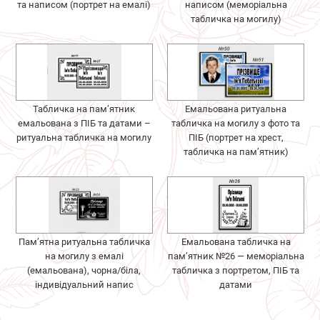
та написом (портрет на емалі)
написом (меморіальна
табличка на могилу)
Табличка на пам’ятник
Емальована ритуальна
емальована з ПІБ та датами –
табличка на могилу з фото та
ритуальна табличка на могилу
ПІБ (портрет на хрест,
табличка на пам’ятник)
Пам’ятна ритуальна табличка
Емальована табличка на
на могилу з емалі
пам’ятник №26 — меморіальна
(емальована), чорна/біла,
табличка з портретом, ПІБ та
індивідуальний напис
датами