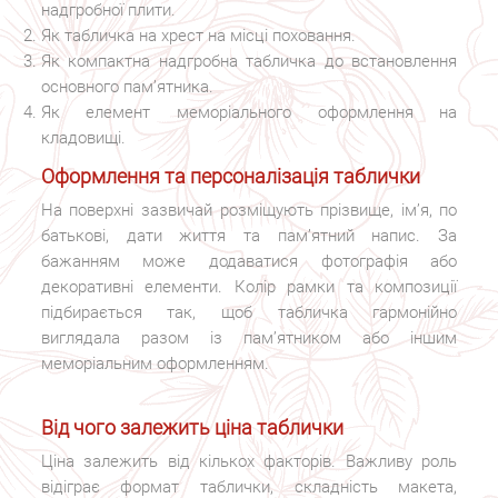
надгробної плити.
Як табличка на хрест на місці поховання.
Як компактна надгробна табличка до встановлення
основного пам’ятника.
Як елемент меморіального оформлення на
кладовищі.
Оформлення та персоналізація таблички
На поверхні зазвичай розміщують прізвище, ім’я, по
батькові, дати життя та пам’ятний напис. За
бажанням може додаватися фотографія або
декоративні елементи. Колір рамки та композиції
підбирається так, щоб табличка гармонійно
виглядала разом із пам’ятником або іншим
меморіальним оформленням.
Від чого залежить ціна таблички
Ціна залежить від кількох факторів. Важливу роль
відіграє формат таблички, складність макета,