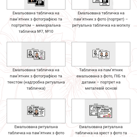
Емальована табличка на
Емальована табличка на
пам’ятник з фотографією та
пам’ятник з фото (портрет) –
портретом – меморіальна
ритуальна табличка на могилу
табличка №7, №10
Емальована табличка на
Табличка на пам’ятник
пам’ятник з фотографією та
емальована з фото, ПІБ та
текстом (надгробна ритуальна
датами – портрет на
табличка)
металевій основі
Емальована ритуальна
Емальована ритуальна
табличка на пам’ятник з фото
табличка на хрест з фото та