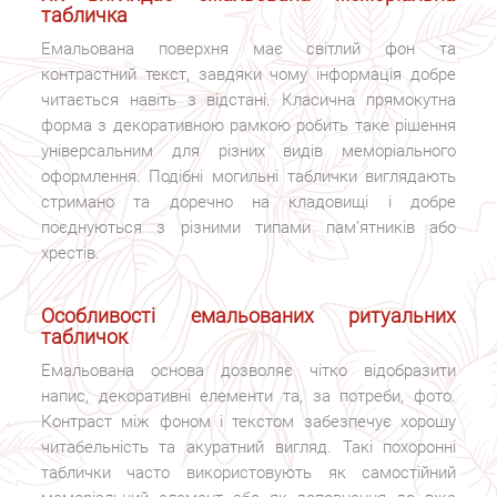
табличка
Емальована поверхня має світлий фон та
контрастний текст, завдяки чому інформація добре
читається навіть з відстані. Класична прямокутна
форма з декоративною рамкою робить таке рішення
універсальним для різних видів меморіального
оформлення. Подібні могильні таблички виглядають
стримано та доречно на кладовищі і добре
поєднуються з різними типами пам’ятників або
хрестів.
Особливості емальованих ритуальних
табличок
Емальована основа дозволяє чітко відобразити
напис, декоративні елементи та, за потреби, фото.
Контраст між фоном і текстом забезпечує хорошу
читабельність та акуратний вигляд. Такі похоронні
таблички часто використовують як самостійний