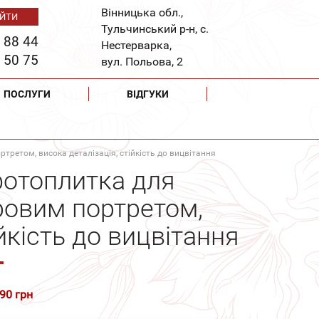
Вінницька обл.,
Тульчинський р-н, с.
 88 44
Нестерварка,
 50 75
вул. Польова, 2
ПОСЛУГИ
ВІДГУКИ
ретом, висока деталізація, стійкість до вицвітання
фотоплитка для
ровим портретом,
ійкість до вицвітання
290 грн