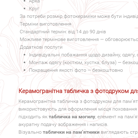
Арка
Круг
За потреби розмір фотокераміки може бути індив
Терміни виготовлення
Стандартний термін: від 14 до 90 днів
Можливе термінове виготовлення — обговорюється
Додаткові послуги
Індивідуальні побажання щодо дизайну, одягу
Монтаж одягу (костюм, хустка, блуза) — безк
Покращення якості фото — безкоштовно
Керамогранітна табличка з фотодруком дл
Керамогранітна табличка з фотодруком для пам’ят
використовують для оформлення місця поховання 
підходить як
табличка на могилу
, елемент на пам’
акуратну подачу зображення і написів.
Візуально
таблички на пам’ятники
виглядають стр