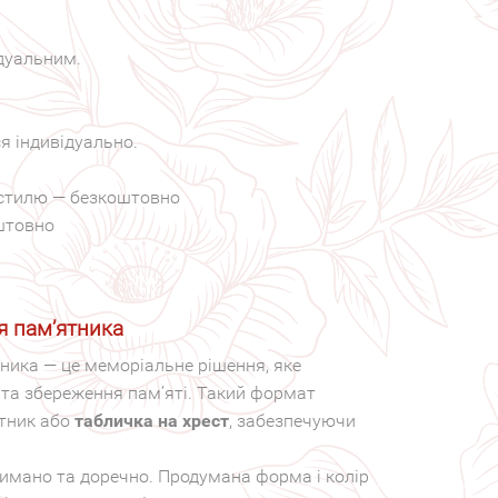
ідуальним.
 індивідуально.
, стилю — безкоштовно
оштовно
я пам’ятника
ника — це меморіальне рішення, яке
та збереження пам’яті. Такий формат
ятник або
табличка на хрест
, забезпечуючи
имано та доречно. Продумана форма і колір