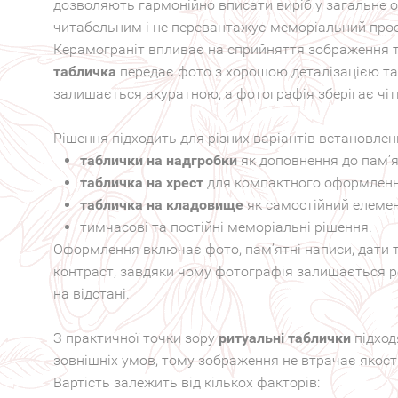
дозволяють гармонійно вписати виріб у загальне
читабельним і не перевантажує меморіальний прос
Керамограніт впливає на сприйняття зображення т
табличка
передає фото з хорошою деталізацією та
залишається акуратною, а фотографія зберігає чітк
Рішення підходить для різних варіантів встановлен
таблички на надгробки
як доповнення до пам’я
табличка на хрест
для компактного оформленн
табличка на кладовище
як самостійний елемен
тимчасові та постійні меморіальні рішення.
Оформлення включає фото, пам’ятні написи, дати та
контраст, завдяки чому фотографія залишається р
на відстані.
З практичної точки зору
ритуальні таблички
підход
зовнішніх умов, тому зображення не втрачає якості
Вартість залежить від кількох факторів: