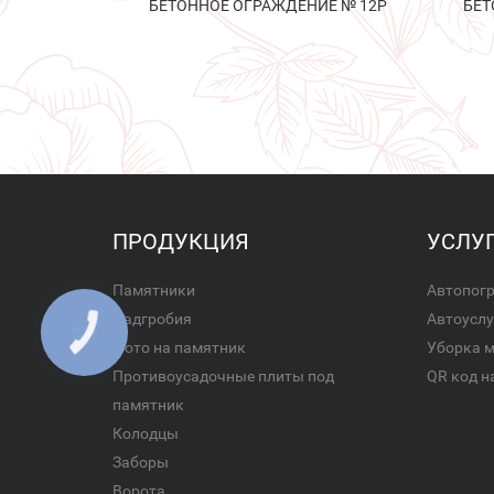
БЕТОННОЕ ОГРАЖДЕНИЕ № 12Р
БЕТ
ПРОДУКЦИЯ
УСЛУ
Памятники
Автопог
Надгробия
Автоуслу
КНОПКА
ЗВ'ЯЗКУ
Фото на памятник
Уборка 
Противоусадочные плиты под
QR код н
памятник
Колодцы
Заборы
Ворота