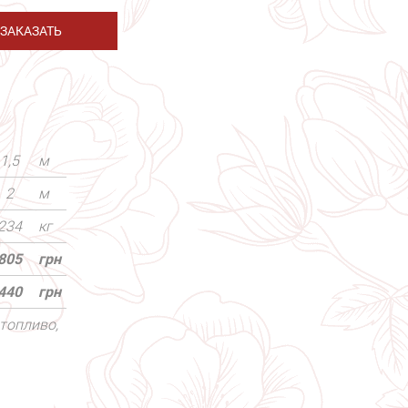
ЗАКАЗАТЬ
1,5
м
2
м
234
кг
805
грн
440
грн
топливо,