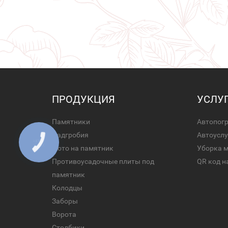
ПРОДУКЦИЯ
УСЛУ
Памятники
Автопог
Надгробия
Автоуслу
Фото на памятник
Уборка 
Противоусадочные плиты под
QR код н
памятник
Колодцы
Заборы
Ворота
Столбики