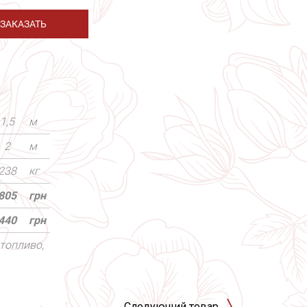
ЗАКАЗАТЬ
1,5
м
2
м
238
кг
805
грн
440
грн
топливо,
Следующий товар