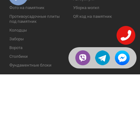
Фото на памятник
Уборка могил
Противоусадочные плиты
QR код на памятник
под памятник
Колодцы
Заборы
Ворота
Столбики
Фундаментные блоки
ИНФОРМАЦИЯ
ОБРАТНАЯ СВЯЗЬ
О компании
23609, Украина, Винницкая
обл., Тульчинский р-н.,
Галерея
с.Нестерварка, ул. Полевая, 2
Телефоны для справок:
Отзывы
+38 (098) 800 88 44
Публикации
+38 (0432) 65 50 75
Пользовательское
соглашение
Доставка и возврат