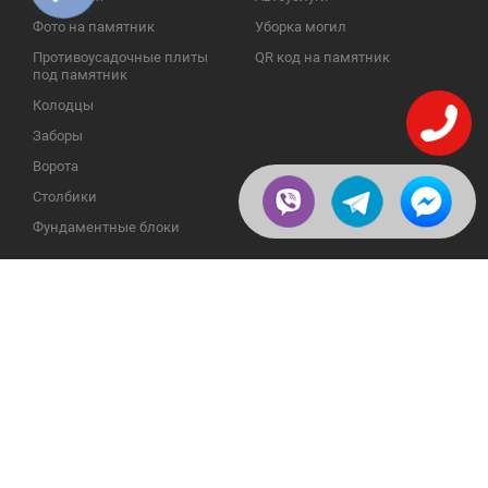
Фото на памятник
Уборка могил
Противоусадочные плиты
QR код на памятник
под памятник
Колодцы
Заборы
Ворота
Столбики
Фундаментные блоки
ИНФОРМАЦИЯ
ОБРАТНАЯ СВЯЗЬ
О компании
23609, Украина, Винницкая
обл., Тульчинский р-н.,
Галерея
с.Нестерварка, ул. Полевая, 2
Телефоны для справок:
Отзывы
+38 (098) 800 88 44
Публикации
+38 (0432) 65 50 75
Пользовательское
соглашение
Доставка и возврат