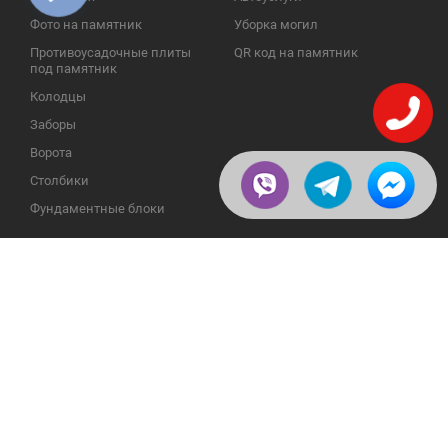
Фото на памятник
Уборка могил
Противоусадочные плиты
QR код на памятник
под памятник
Колодцы
Заборы
Ворота
Столбики
Фундаментные блоки
ИНФОРМАЦИЯ
ОБРАТНАЯ СВЯЗЬ
О компании
23609, Украина, Винницкая
обл., Тульчинский р-н.,
Галерея
с.Нестерварка, ул. Полевая, 2
Телефоны для справок:
Отзывы
+38 (098) 800 88 44
Публикации
+38 (0432) 65 50 75
Пользовательское
соглашение
Доставка и возврат