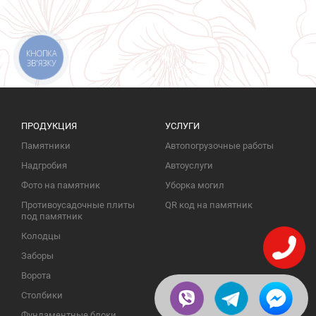
КНОПКА
ЗВ'ЯЗКУ
ПРОДУКЦИЯ
УСЛУГИ
Памятники
Автопогрузочные работы
Надгробия
Автоуслуги
Фото на памятник
Уборка могил
Противоусадочные плиты
QR код на памятник
под памятник
Колодцы
Заборы
Ворота
Столбики
Фундаментные блоки