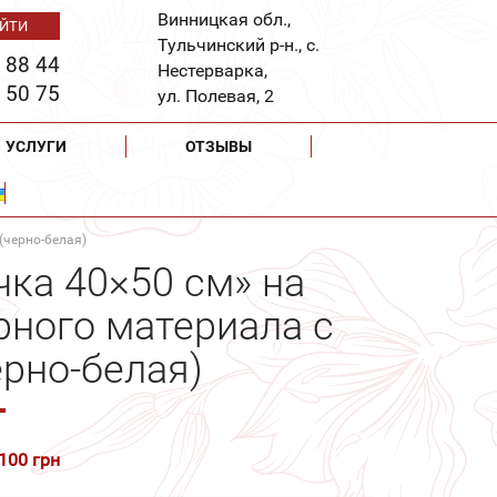
Винницкая обл.,
Тульчинский р-н., с.
 88 44
Нестерварка,
 50 75
ул. Полевая, 2
УСЛУГИ
ОТЗЫВЫ
(черно-белая)
чка 40×50 см» на
рного материала с
ерно-белая)
 100 грн