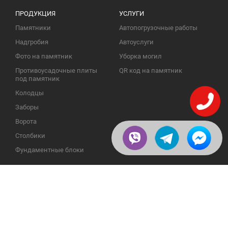
ПРОДУКЦИЯ
УСЛУГИ
Памятники
Автопогрузочные работы
Надгробия
Автоуслуги
Фото на памятник
Уборка могил
Противоусадочные плиты
QR код на памятник
под памятник
Колодцы
Заборы
Ворота
Столбики
Фундаментные блоки
ИНФОРМАЦИЯ
ОБРАТНАЯ СВЯЗЬ
О компании
23609, Украина, Винницкая
обл., Тульчинский р-н.,
Галерея
с.Нестерварка, ул. Полевая, 2
Телефоны для справок:
Отзывы