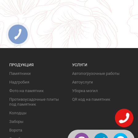
ПРОДУКЦИЯ
УСЛУГИ
Памятники
Автопогрузочные работы
Надгробия
Автоуслуги
Фото на памятник
Уборка могил
Противоусадочные плиты
QR код на памятник
под памятник
Колодцы
Заборы
Ворота