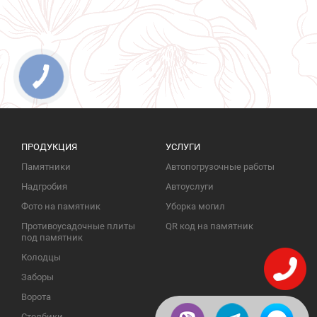
ПРОДУКЦИЯ
УСЛУГИ
Памятники
Автопогрузочные работы
Надгробия
Автоуслуги
Фото на памятник
Уборка могил
Противоусадочные плиты
QR код на памятник
под памятник
Колодцы
Заборы
Ворота
Столбики