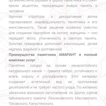
органично интегрирован в форму памятника и служит
ярким акцентом, передающим живую память о
человеке.
Арочная структура и декоративная волна
подчеркивают индивидуальность памятника и его
женственность. Такое решение особенно уместно
для создания надгробия на могилу женщины — оно
передаёт тепло, утонченность и светлую память.
Золотая гравировка дополняет композицию, делая
надпись видимой и долговечной.
Преимущества памятника АМАРАНТ и полный
комплекс услуг
Памятник создан на основе износостойкого
натурального камня — гранита габбро, устойчивого к
влаге, морозу и ультрафиолету. Этот материал
сохраняет эстетичный вид на протяжении
десятилетий и не требует частого ухода. По желанию
заказчика возможно изготовление из других сортов
премиального гранита: Лезниковского, Маславского,
Токовского, Капустянского.