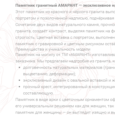
Памятник гранитный АМАРАНТ — эксклюзивное на
Этот памятник из красного и чёрного гранита вып
портретом и позолоченной надписью, подчёркивая
Сочетание двух видов натурального камня, прочно
гранита, создаёт контраст, выделяя памятник на ф
строгость. Цветная вставка с портретом, выполнен
памятник с гравировкой и цветным рисунком оста
Преимущества и уникальность модели
Памятник на могилу от ТМ «АМАРАНТ» изготавлива
заказчика. Мы предлагаем надгробие из гранита, к
долговечность натуральных материалов (гран
выцветанию, деформации);
эксклюзивный дизайн с овальной вставкой и 
прочный крест, интегрированный в конструкци
составляющую.
Памятник в виде арки с цветочным орнаментом оф
его универсальным решением как для женщин, так 
памятник для женщины — он выглядит изящно и в