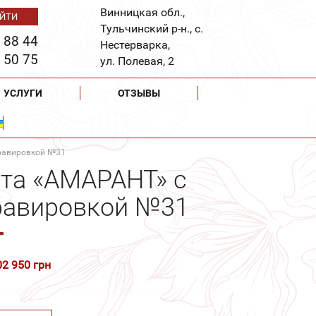
Винницкая обл.,
Тульчинский р-н., с.
 88 44
Нестерварка,
 50 75
ул. Полевая, 2
УСЛУГИ
ОТЗЫВЫ
гравировкой №31
ита «АМАРАНТ» с
равировкой №31
02 950 грн