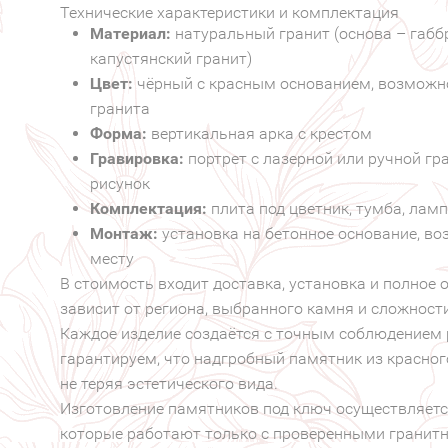
Технические характеристики и комплектация
Материал:
натуральный гранит (основа – габбр
капустянский гранит)
Цвет:
чёрный с красным основанием, возможно
гранита
Форма:
вертикальная арка с крестом
Гравировка:
портрет с лазерной или ручной гр
рисунок
Комплектация:
плита под цветник, тумба, лам
Монтаж:
установка на бетонное основание, в
месту
В стоимость входит доставка, установка и полное 
зависит от региона, выбранного камня и сложност
Каждое изделие создаётся с точным соблюдением 
гарантируем, что надгробный памятник из красног
не теряя эстетического вида.
Изготовление памятников под ключ осуществляет
которые работают только с проверенными грани