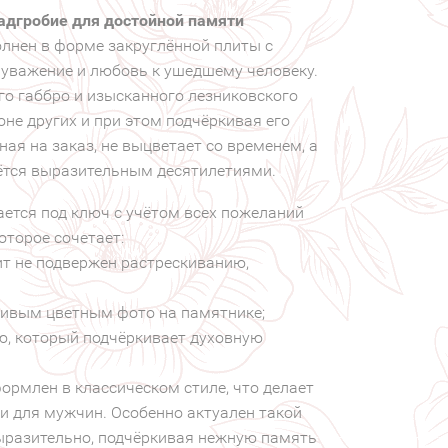
дгробие для достойной памяти
олнен в форме закруглённой плиты с
 уважение и любовь к ушедшему человеку.
го габбро и изысканного лезниковского
оне других и при этом подчёркивая его
ная на заказ, не выцветает со временем, а
ётся выразительным десятилетиями.
ется под ключ с учётом всех пожеланий
оторое сочетает:
ит не подвержен растрескиванию,
живым цветным фото на памятнике;
ю, который подчёркивает духовную
ормлен в классическом стиле, что делает
и для мужчин. Особенно актуален такой
ыразительно, подчёркивая нежную память