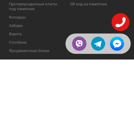
Противоусадочные плиты
QR код на памятник
под памятник
Колодцы
Заборы
Ворота
Столбики
Фундаментные блоки
ИНФОРМАЦИЯ
ОБРАТНАЯ СВЯЗЬ
О компании
23609, Украина, Винницкая
обл., Тульчинский р-н.,
Галерея
с.Нестерварка, ул. Полевая, 2
Телефоны для справок:
Отзывы
+38 (098) 800 88 44
Публикации
+38 (0432) 65 50 75
Пользовательское
соглашение
Доставка и возврат
Политика
конфиденциальности