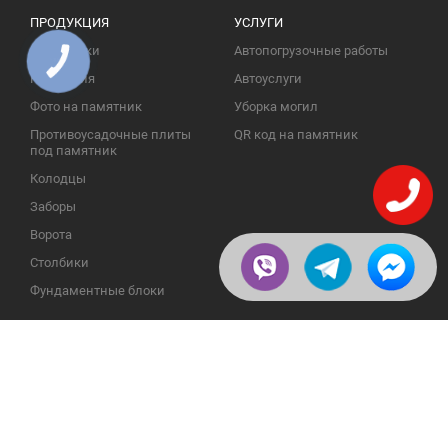
ПРОДУКЦИЯ
УСЛУГИ
Памятники
Автопогрузочные работы
КНОПКА
ЗВ'ЯЗКУ
Надгробия
Автоуслуги
Фото на памятник
Уборка могил
Противоусадочные плиты
QR код на памятник
под памятник
Колодцы
Заборы
Ворота
Столбики
Фундаментные блоки
ИНФОРМАЦИЯ
ОБРАТНАЯ СВЯЗЬ
О компании
23609, Украина, Винницкая
обл., Тульчинский р-н.,
Галерея
с.Нестерварка, ул. Полевая, 2
Телефоны для справок:
Отзывы