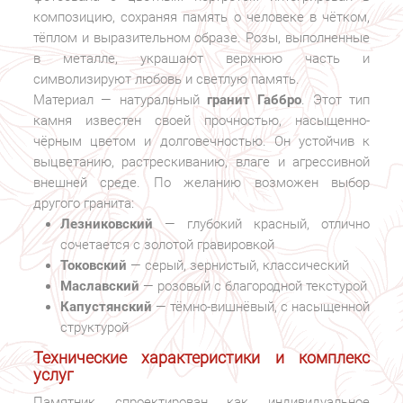
композицию, сохраняя память о человеке в чётком,
тёплом и выразительном образе. Розы, выполненные
в металле, украшают верхнюю часть и
символизируют любовь и светлую память.
Материал — натуральный
гранит Габбро
. Этот тип
камня известен своей прочностью, насыщенно-
чёрным цветом и долговечностью. Он устойчив к
выцветанию, растрескиванию, влаге и агрессивной
внешней среде. По желанию возможен выбор
другого гранита:
Лезниковский
— глубокий красный, отлично
сочетается с золотой гравировкой
Токовский
— серый, зернистый, классический
Маславский
— розовый с благородной текстурой
Капустянский
— тёмно-вишнёвый, с насыщенной
структурой
Технические характеристики и комплекс
услуг
Памятник спроектирован как индивидуальное