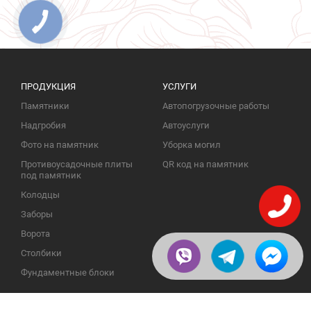
ПРОДУКЦИЯ
УСЛУГИ
Памятники
Автопогрузочные работы
Надгробия
Автоуслуги
Фото на памятник
Уборка могил
Противоусадочные плиты
QR код на памятник
под памятник
Колодцы
Заборы
Ворота
Столбики
Фундаментные блоки
ИНФОРМАЦИЯ
ОБРАТНАЯ СВЯЗЬ