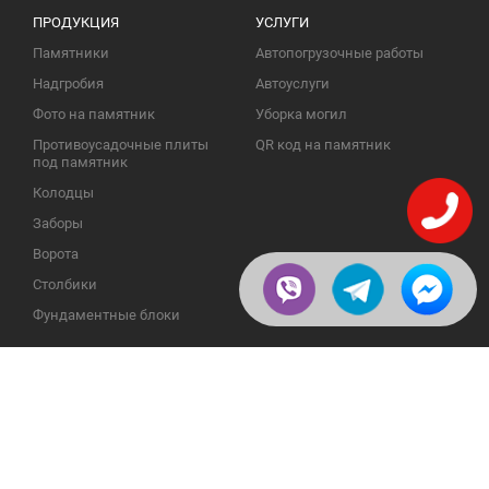
ПРОДУКЦИЯ
УСЛУГИ
Памятники
Автопогрузочные работы
Надгробия
Автоуслуги
Фото на памятник
Уборка могил
Противоусадочные плиты
QR код на памятник
под памятник
Колодцы
Заборы
Ворота
Столбики
Фундаментные блоки
ИНФОРМАЦИЯ
ОБРАТНАЯ СВЯЗЬ
О компании
23609, Украина, Винницкая
обл., Тульчинский р-н.,
Галерея
с.Нестерварка, ул. Полевая, 2
Телефоны для справок:
Отзывы
+38 (098) 800 88 44