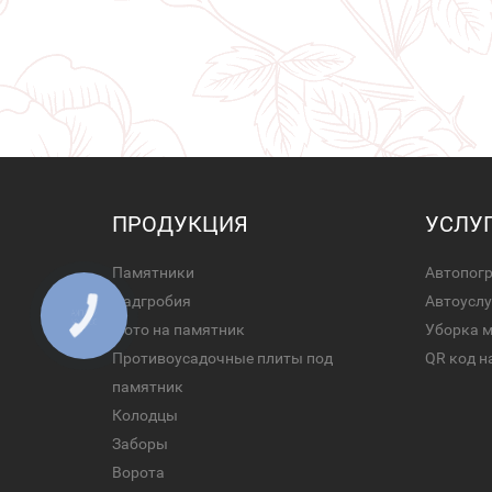
ПРОДУКЦИЯ
УСЛУ
Памятники
Автопог
Надгробия
Автоуслу
Фото на памятник
Уборка 
Противоусадочные плиты под
QR код н
памятник
Колодцы
Заборы
Ворота