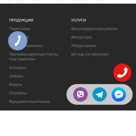
ПРОДУКЦИЯ
УСЛУГИ
Памятники
Автопогрузочные работы
Надгробия
Автоуслуги
Фото на памятник
Уборка могил
Противоусадочные плиты
QR код на памятник
под памятник
Колодцы
Заборы
Ворота
Столбики
Фундаментные блоки
ИНФОРМАЦИЯ
ОБРАТНАЯ СВЯЗЬ
О компании
23609, Украина, Винницкая
обл., Тульчинский р-н.,
Галерея
с.Нестерварка, ул. Полевая, 2