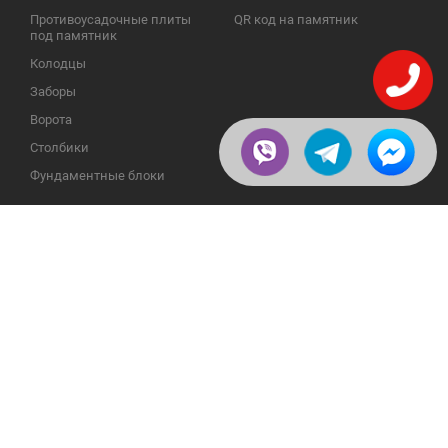
Противоусадочные плиты
QR код на памятник
под памятник
Колодцы
Заборы
Ворота
Столбики
Фундаментные блоки
ИНФОРМАЦИЯ
ОБРАТНАЯ СВЯЗЬ
О компании
23609, Украина, Винницкая
обл., Тульчинский р-н.,
Галерея
с.Нестерварка, ул. Полевая, 2
Телефоны для справок:
Отзывы
+38 (098) 800 88 44
Публикации
+38 (0432) 65 50 75
Пользовательское
соглашение
Доставка и возврат
Политика