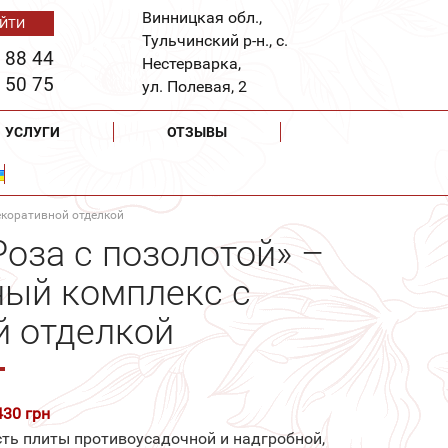
Винницкая обл.,
Тульчинский р-н., с.
 88 44
Нестерварка,
 50 75
ул. Полевая, 2
УСЛУГИ
ОТЗЫВЫ
екоративной отделкой
оза с позолотой» –
ный комплекс с
й отделкой
430 грн
ть плиты противоусадочной и надгробной,