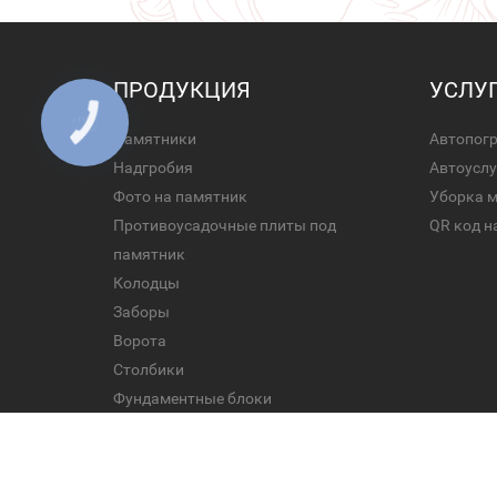
ПРОДУКЦИЯ
УСЛУ
Памятники
Автопог
Надгробия
Автоуслу
Фото на памятник
Уборка 
Противоусадочные плиты под
QR код н
памятник
Колодцы
Заборы
Ворота
Столбики
Фундаментные блоки
Все права защищены.© 2026