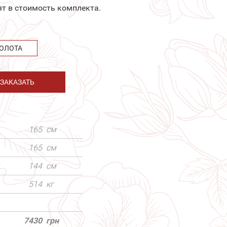
ят в стоимость комплекта.
ОЛОТА
ЗАКАЗАТЬ
165
см
165
см
144
см
514
кг
7430
грн