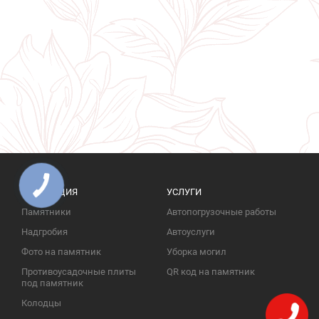
ПРОДУКЦИЯ
УСЛУГИ
Памятники
Автопогрузочные работы
Надгробия
Автоуслуги
Фото на памятник
Уборка могил
Противоусадочные плиты
QR код на памятник
под памятник
Колодцы