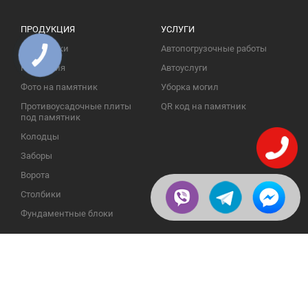
ПРОДУКЦИЯ
УСЛУГИ
Памятники
Автопогрузочные работы
КНОПКА
ЗВ'ЯЗКУ
Надгробия
Автоуслуги
Фото на памятник
Уборка могил
Противоусадочные плиты
QR код на памятник
под памятник
Колодцы
Заборы
Ворота
Столбики
Фундаментные блоки
ИНФОРМАЦИЯ
ОБРАТНАЯ СВЯЗЬ
О компании
23609, Украина, Винницкая
обл., Тульчинский р-н.,
Галерея
с.Нестерварка, ул. Полевая, 2
Телефоны для справок:
Отзывы