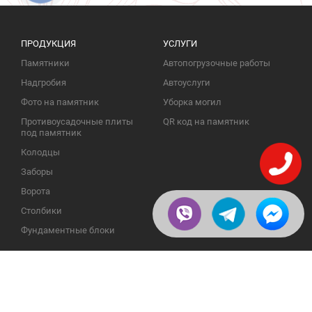
ПРОДУКЦИЯ
УСЛУГИ
Памятники
Автопогрузочные работы
Надгробия
Автоуслуги
Фото на памятник
Уборка могил
Противоусадочные плиты
QR код на памятник
под памятник
Колодцы
Заборы
Ворота
Столбики
Фундаментные блоки
ИНФОРМАЦИЯ
ОБРАТНАЯ СВЯЗЬ
О компании
23609, Украина, Винницкая
обл., Тульчинский р-н.,
Галерея
с.Нестерварка, ул. Полевая, 2