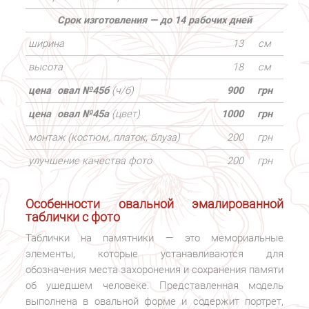
Срок изготовления — до 14 рабочих дней
ширина
13
см
высота
18
см
цена
овал №45б
(ч/б)
900
грн
цена
овал №45а
(цвет)
1000
грн
монтаж (костюм, платок, блуза)
200
грн
улучшение качества фото
200
грн
Особенности овальной эмалированной
таблички с фото
Таблички на памятники — это мемориальные
элементы, которые устанавливаются для
обозначения места захоронения и сохранения памяти
об ушедшем человеке. Представленная модель
выполнена в овальной форме и содержит портрет,