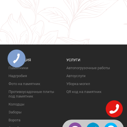
ПРОДУКЦИЯ
УСЛУГИ
Памятники
Автопогрузочные работы
Надгробия
Автоуслуги
Фото на памятник
Уборка могил
Противоусадочные плиты
QR код на памятник
под памятник
Колодцы
Заборы
Ворота