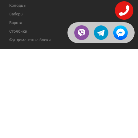
Колодцы
Заборы
Ворота
Столбики
Фундаментные блоки
ИНФОРМАЦИЯ
ОБРАТНАЯ СВЯЗЬ
О компании
23609, Украина, Винницкая
обл., Тульчинский р-н.,
Галерея
с.Нестерварка, ул. Полевая, 2
Телефоны для справок:
Отзывы
+38 (098) 800 88 44
Публикации
+38 (0432) 65 50 75
Пользовательское
соглашение
Доставка и возврат
Политика
конфиденциальности