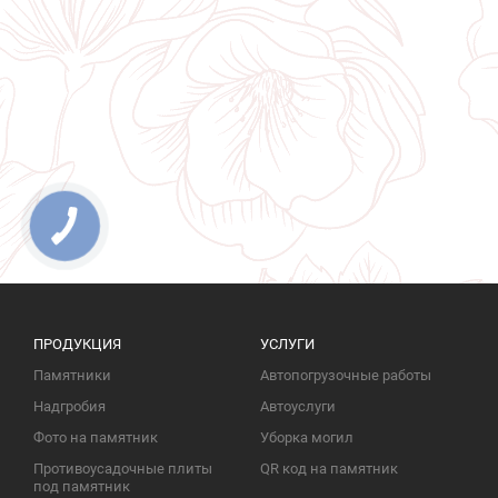
ПРОДУКЦИЯ
УСЛУГИ
Памятники
Автопогрузочные работы
Надгробия
Автоуслуги
Фото на памятник
Уборка могил
Противоусадочные плиты
QR код на памятник
под памятник